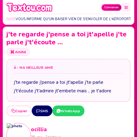
Connexion
IRLINES VOUS INFORME QU'UN BAISER VIEN DE S'ENVOLER DE L'AÉROPORT DE
j'te regarde j'pense a toi jt'apelle j'te
parle j't'écoute …
👯
Amitié
À : MA MEILLEUR AMIE
j'te regarde j'pense a toi jt'apelle j'te parle
j't'écoute j't'admire jt'embete mais .. je t'adore
Copier
SMS
WhatsApp
ocillia
35 ans · 2 textous