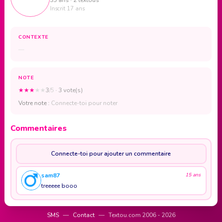
Inscrit 17 ans
CONTEXTE
—
NOTE
★
★
★
★
★
3
/5
· 3 vote(s)
Votre note :
Connecte-toi pour noter
Commentaires
Connecte-toi pour ajouter un commentaire
sam87
15 ans
treeeee booo
SMS
—
Contact
—
Textou.com 2006 - 2026