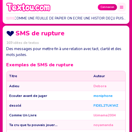
Connexion
R C'EST COMME UNE FEUILLE DE PAPIER ON ECRIE UNE HISTOIR DEÇU PUIS…
💔
SMS de rupture
169 idées de textos
Des messages pour mettre fin à une relation avec tact, clarté et des
mots justes.
Exemples de SMS de rupture
Titre
Auteur
Adieu
Debora
Ecouter avant de juger
moniphone
desolé
FIDEL2TUKWZ
Comme Un Livre
lilimama2004
Ta cru que tu pouvais jouer...
noyamanda