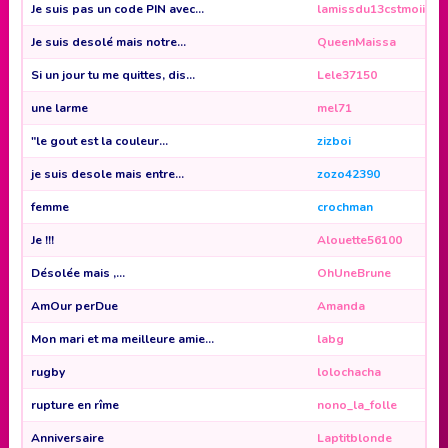
Je suis pas un code PIN avec...
lamissdu13cstmoii
Je suis desolé mais notre...
QueenMaissa
Si un jour tu me quittes, dis...
Lele37150
une larme
mel71
"le gout est la couleur...
zizboi
je suis desole mais entre...
zozo42390
femme
crochman
Je !!!
Alouette56100
Désolée mais ,...
OhUneBrune
AmOur perDue
Amanda
Mon mari et ma meilleure amie...
labg
rugby
lolochacha
rupture en rîme
nono_la_folle
Anniversaire
Laptitblonde