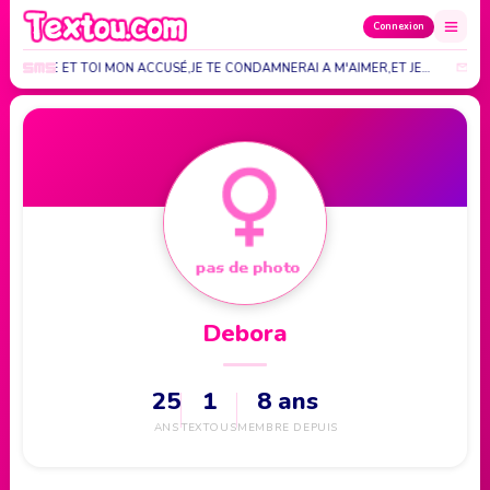
Connexion
AIS UN JUGE ET TOI MON ACCUSÉ,JE TE CONDAMNERAI A M'AIMER,ET JE…
SI 
Debora
25
1
8 ans
ANS
TEXTOUS
MEMBRE DEPUIS