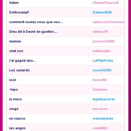
Satan
ChupaChups18
Schtroumpf
DamienB25
comment voulez vous que nos...
lamissdu13cstmoii
Dieu dit à David de guetter,...
dadou76
maman
pisous03600
chat con
matheojtm
J'ai gagné des...
LaPtiteFolle
Les canards
zozo42390
lool
kenza64
-hips
Harmoni
le mecs
bgdelasoirer
singe
lea.risso
en classe
weezybalde
les anges
olia0603