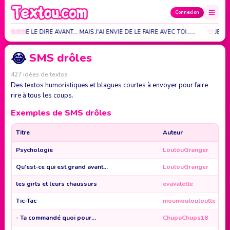
Connexion
AIS OSÉ TE LE DIRE AVANT... MAIS J'AI ENVIE DE LE FAIRE AVEC TOI...…
JE N
😂
SMS drôles
427 idées de textos
Des textos humoristiques et blagues courtes à envoyer pour faire
rire à tous les coups.
Exemples de SMS drôles
Titre
Auteur
Psychologie
LoulouGranger
Qu'est-ce qui est grand avant...
LoulouGranger
les girls et leurs chaussurs
evavalette
Tic-Tac
moumoulouloutte
- Ta commandé quoi pour...
ChupaChups18