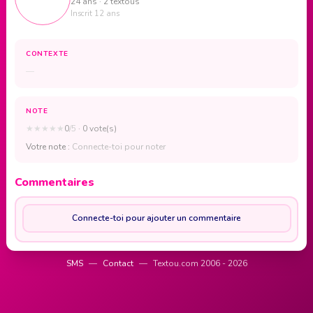
24 ans · 2 textous
Inscrit 12 ans
CONTEXTE
—
NOTE
★
★
★
★
★
0
/5
· 0 vote(s)
Votre note :
Connecte-toi pour noter
Commentaires
Connecte-toi pour ajouter un commentaire
SMS
—
Contact
—
Textou.com 2006 - 2026