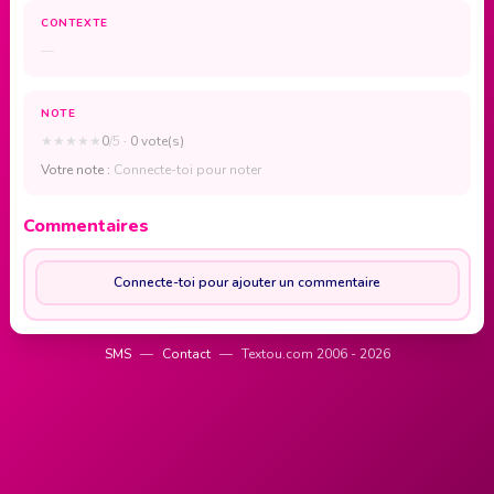
CONTEXTE
—
NOTE
★
★
★
★
★
0
/5
· 0 vote(s)
Votre note :
Connecte-toi pour noter
Commentaires
Connecte-toi pour ajouter un commentaire
SMS
—
Contact
—
Textou.com 2006 - 2026