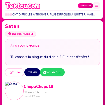
Connexion
IS AMIS SONT DIFFICILES À TROUVER, PLUS DIFFICILES À QUITTER, MAIS…
Satan
😂
Blague/Humour
À : À TOUT L MONDE
Tu connais la blague du diable ? Elle est d'enfer !
Copier
SMS
WhatsApp
ChupaChups18
38 ans · 3 textous
Inscrit 12 ans