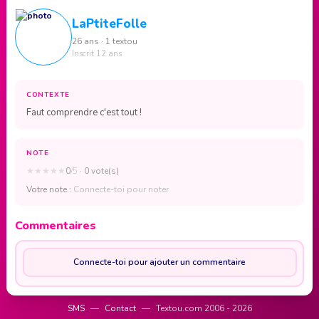
LaPtiteFolle
26 ans · 1 textou
Inscrit 12 ans
CONTEXTE
Faut comprendre c'est tout !
NOTE
★
★
★
★
★
0
/5
· 0 vote(s)
Votre note :
Connecte-toi pour noter
Commentaires
Connecte-toi pour ajouter un commentaire
SMS
—
Contact
—
Textou.com 2006 - 2026