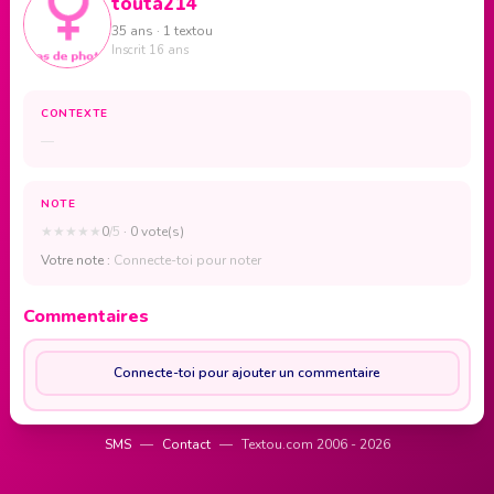
touta214
35 ans · 1 textou
Inscrit 16 ans
CONTEXTE
—
NOTE
★
★
★
★
★
0
/5
· 0 vote(s)
Votre note :
Connecte-toi pour noter
Commentaires
Connecte-toi pour ajouter un commentaire
SMS
—
Contact
—
Textou.com 2006 - 2026