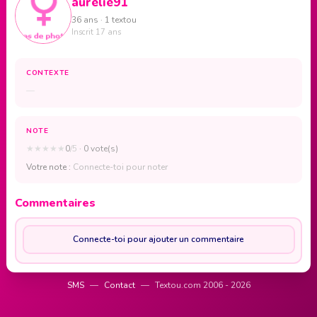
aurelie91
36 ans · 1 textou
Inscrit 17 ans
CONTEXTE
—
NOTE
★
★
★
★
★
0
/5
· 0 vote(s)
Votre note :
Connecte-toi pour noter
Commentaires
Connecte-toi pour ajouter un commentaire
SMS
—
Contact
—
Textou.com 2006 - 2026