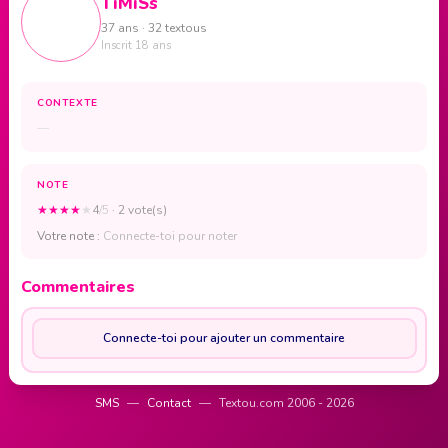
TiMiSs
37 ans · 32 textous
Inscrit 18 ans
CONTEXTE
—
NOTE
★
★
★
★
★
4
/5
· 2 vote(s)
Votre note :
Connecte-toi pour noter
Commentaires
Connecte-toi pour ajouter un commentaire
SMS
—
Contact
—
Textou.com 2006 - 2026