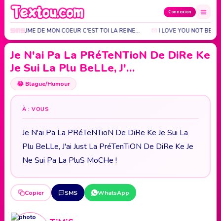
Connexion
LE ROYAUME DE MON COEUR C'EST TOI LA REINE...
I LOVE YOU NOT BECA
Je N'ai Pa La PRéTeNTioN De DiRe Ke
Je Sui La Plu BeLLe, J'…
😂
Blague/Humour
À : VOUS
Je N'ai Pa La PRéTeNTioN De DiRe Ke Je Sui La
Plu BeLLe, J'ai Just La PréTenTiON De DiRe Ke Je
Ne Sui Pa La PluS MoCHe !
Copier
SMS
WhatsApp