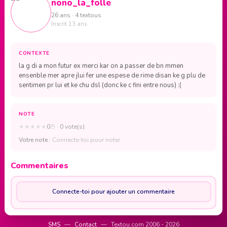
nono_la_folle
26 ans · 4 textous
Inscrit 13 ans
CONTEXTE
la g di a mon futur ex merci kar on a passer de bn mmen
ensenble mer apre jlui fer une espese de rime disan ke g plu de
sentimen pr lui et ke chu dsl (donc ke c fini entre nous) :(
NOTE
★
★
★
★
★
0
/5
· 0 vote(s)
Votre note :
Connecte-toi pour noter
Commentaires
Connecte-toi pour ajouter un commentaire
SMS
—
Contact
—
Textou.com 2006 - 2026