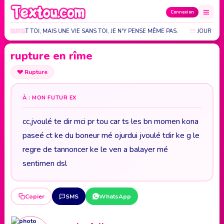
Connexion
E LA VIE ET TOI, MAIS UNE VIE SANS TOI, JE N'Y PENSE MÊME PAS.
JOUR & NU
rupture en rîme
💔
Rupture
À : MON FUTUR EX
cc,jvoulé te dir mci pr tou car ts les bn momen kona
paseé ct ke du boneur mé ojurdui jvoulé tdir ke g le
regre de tannoncer ke le ven a balayer mé
sentimen dsl
Copier
SMS
WhatsApp