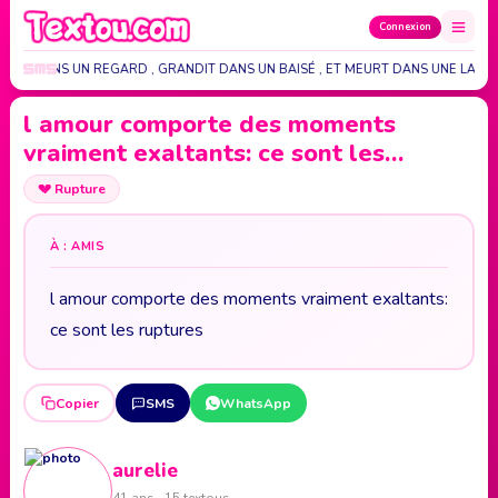
Connexion
NAIT DANS UN REGARD , GRANDIT DANS UN BAISÉ , ET MEURT DANS UNE LARM
l amour comporte des moments
vraiment exaltants: ce sont les…
💔
Rupture
À : AMIS
l amour comporte des moments vraiment exaltants:
ce sont les ruptures
Copier
SMS
WhatsApp
aurelie
41 ans · 15 textous