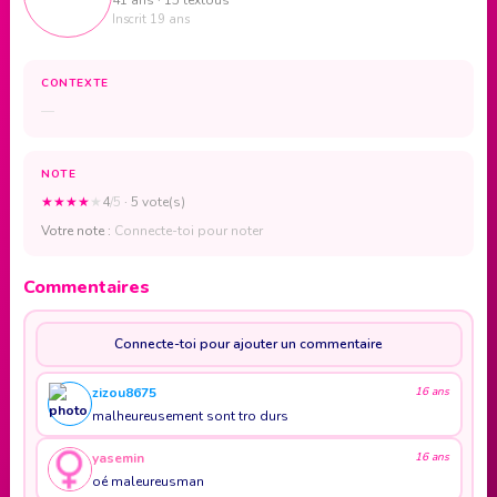
Inscrit 19 ans
CONTEXTE
—
NOTE
★
★
★
★
★
4
/5
· 5 vote(s)
Votre note :
Connecte-toi pour noter
Commentaires
Connecte-toi pour ajouter un commentaire
zizou8675
16 ans
malheureusement sont tro durs
yasemin
16 ans
oé maleureusman