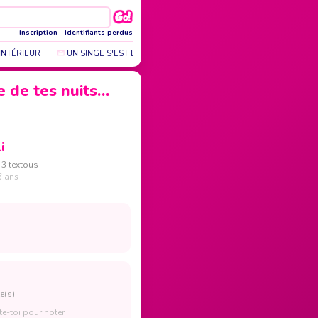
Inscription
-
Identifiants perdus
NTÉRIEUR
UN SINGE S'EST ÉGARÉ DANS LA NARUTE, IL N'EST PAS DANGERU
ne de tes nuits…
i
 3 textous
6 ans
e(s)
e-toi pour noter