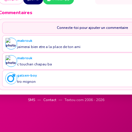
Commentaires
Connecte-toi pour ajouter un commentaire
mabrouk
jaimerai bien etre a la place de ton ami
mabrouk
c touchan chapau ba
galsen-boy
tro mignon
SMS
—
Contact
—
Textou.com 2006 - 2026