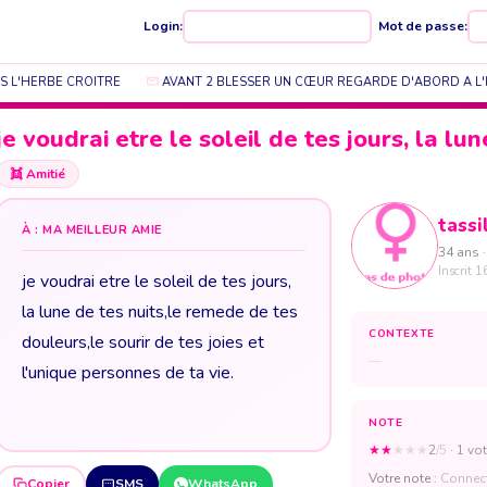
Login:
Mot de passe:
S L'HERBE CROITRE
AVANT 2 BLESSER UN CŒUR REGARDE D'ABORD A L'I
je voudrai etre le soleil de tes jours, la lu
👯
Amitié
tassil
À : MA MEILLEUR AMIE
34 ans ·
Inscrit 1
je voudrai etre le soleil de tes jours,
la lune de tes nuits,le remede de tes
CONTEXTE
douleurs,le sourir de tes joies et
—
l'unique personnes de ta vie.
NOTE
★
★
★
★
★
2
/5
· 1 vot
Votre note :
Connect
Copier
SMS
WhatsApp