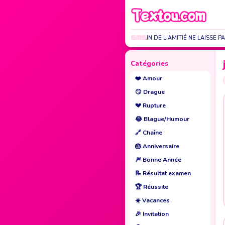
SUR LE CHEMAIN DE L'AMITIÉ NE LAISSE PA
Catégories
❤️
Amour
😏
Drague
💔
Rupture
😂
Blague/Humour
🔗
Chaîne
🎂
Anniversaire
🎆
Bonne Année
📝
Résultat examen
🏆
Réussite
☀️
Vacances
🎉
Invitation