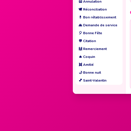
🙅
Annulation
🕊️
Réconciliation
💊
Bon rétablissement
🙏
Demande de service
🎈
Bonne Fête
💬
Citation
🙌
Remerciement
🔥
Coquin
👯
Amitié
🌙
Bonne nuit
💕
Saint-Valentin