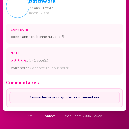
patchwork
33 ans · 1 textou
Inscrit 17 ans
CONTEXTE
bonne anne ou bonne nuit a la fin
NOTE
★
★
★
★
★
5
/5
· 1 vote(s)
Votre note :
Connecte-toi pour noter
Commentaires
Connecte-toi pour ajouter un commentaire
SMS
—
Contact
—
Textou.com 2006 - 2026