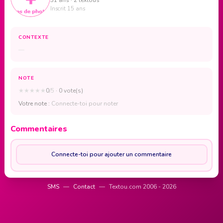
Inscrit 15 ans
CONTEXTE
—
NOTE
★
★
★
★
★
0
/5
· 0 vote(s)
Votre note :
Connecte-toi pour noter
Commentaires
Connecte-toi pour ajouter un commentaire
SMS
—
Contact
—
Textou.com 2006 - 2026