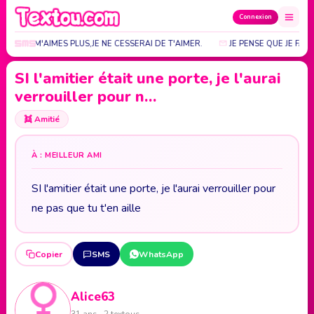
Connexion
I TU NE M'AIMES PLUS,JE NE CESSERAI DE T'AIMER.
JE PENSE QUE JE FAIS
SI l'amitier était une porte, je l'aurai
verrouiller pour n…
👯
Amitié
À : MEILLEUR AMI
SI l'amitier était une porte, je l'aurai verrouiller pour
ne pas que tu t'en aille
Copier
SMS
WhatsApp
Alice63
31 ans · 2 textous