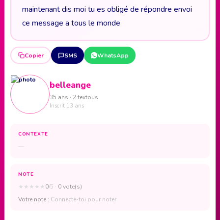
maintenant dis moi tu es obligé de répondre envoi
ce message a tous le monde
Copier
SMS
WhatsApp
belleange
35 ans · 2 textous
Inscrit 13 ans
CONTEXTE
—
NOTE
★
★
★
★
★
0
/5
· 0 vote(s)
Votre note :
Connecte-toi pour noter