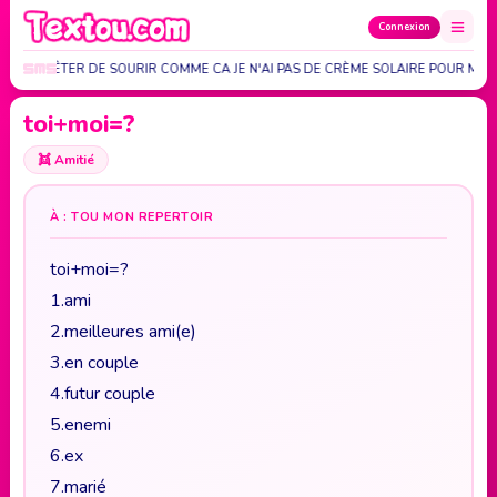
Connexion
AIS ARRÊTER DE SOURIR COMME CA JE N'AI PAS DE CRÈME SOLAIRE POUR MO
toi+moi=?
👯
Amitié
À : TOU MON REPERTOIR
toi+moi=?
1.ami
2.meilleures ami(e)
3.en couple
4.futur couple
5.enemi
6.ex
7.marié