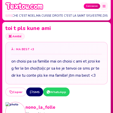
Connexion
SSE GAUCHE C'EST NOEL,MA CUISSE DROITE C'EST LA SAINT SYLVESTRE,DIS MO
toi t pls kune ami
👯
Amitié
À : MA BEST <3
on choisi pa sa famille mai on choisi c ami et jcroi ke
g fer le bn choi(toi)c pr sa ke je tenvoi ce sms pr te
dir ke tu conte pls ke ma famille! jtm ma best <3
Copier
SMS
WhatsApp
nono_la_folle