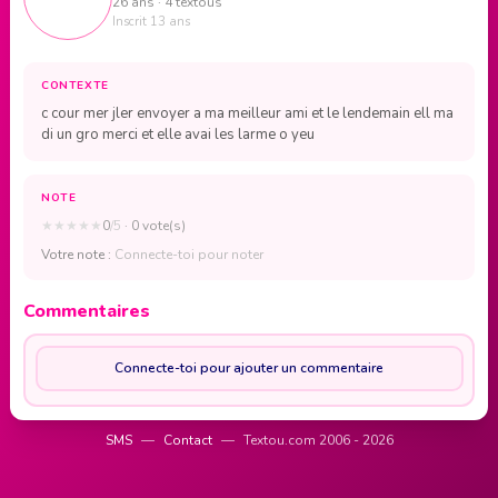
26 ans · 4 textous
Inscrit 13 ans
CONTEXTE
c cour mer jler envoyer a ma meilleur ami et le lendemain ell ma
di un gro merci et elle avai les larme o yeu
NOTE
★
★
★
★
★
0
/5
· 0 vote(s)
Votre note :
Connecte-toi pour noter
Commentaires
Connecte-toi pour ajouter un commentaire
SMS
—
Contact
—
Textou.com 2006 - 2026