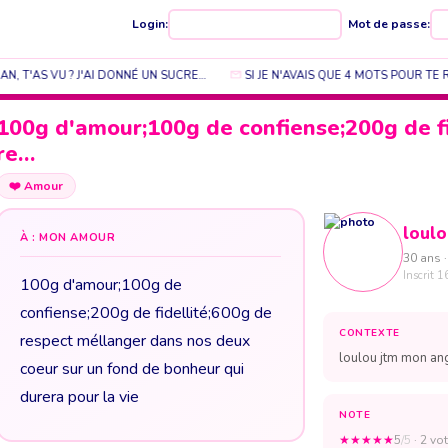
Login:
Mot de passe:
N, T'AS VU ? J'AI DONNÉ UN SUCRE…
SI JE N'AVAIS QUE 4 MOTS POUR TE R
100g d'amour;100g de confiense;200g de fi
re…
❤️
Amour
loul
À : MON AMOUR
30 ans ·
Inscrit 1
100g d'amour;100g de
confiense;200g de fidellité;600g de
CONTEXTE
respect méllanger dans nos deux
loulou jtm mon an
coeur sur un fond de bonheur qui
durera pour la vie
NOTE
★
★
★
★
★
5
/5
· 2 vot