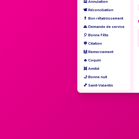
🙅
Annulation
🕊️
Réconciliation
💊
Bon rétablissement
🙏
Demande de service
🎈
Bonne Fête
💬
Citation
🙌
Remerciement
🔥
Coquin
👯
Amitié
🌙
Bonne nuit
💕
Saint-Valentin