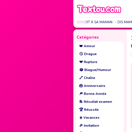
C'EST TOTO QUI DIT À SA MAMAN : - DIS MAMA
Catégories
❤️
Amour
😏
Drague
💔
Rupture
😂
Blague/Humour
🔗
Chaîne
🎂
Anniversaire
🎆
Bonne Année
📝
Résultat examen
🏆
Réussite
☀️
Vacances
🎉
Invitation