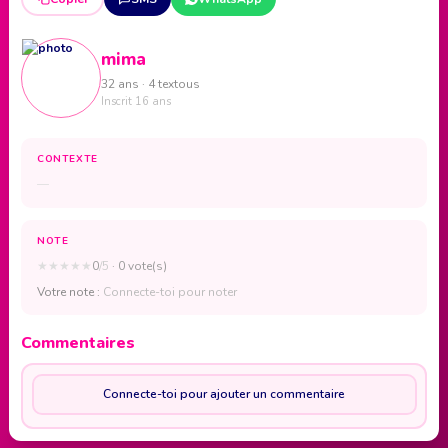
mima
32 ans · 4 textous
Inscrit 16 ans
CONTEXTE
—
NOTE
★
★
★
★
★
0
/5
· 0 vote(s)
Votre note :
Connecte-toi pour noter
Commentaires
Connecte-toi pour ajouter un commentaire