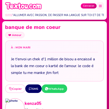
Connexion
ENVIE DE T'ALLUMER AVEC PASSION, DE PASSER MA LANGUE SUR TOI ET DE TE…
banque de mon coeur
❤️
Amour
À : MON MARI
Je t'envoi un chek d'1 million de bisou a encaissé a
la bank de mn coeur o kartié de l'amour. le code é
simple tu me manke jtm fort
Copier
SMS
WhatsApp
kenza05