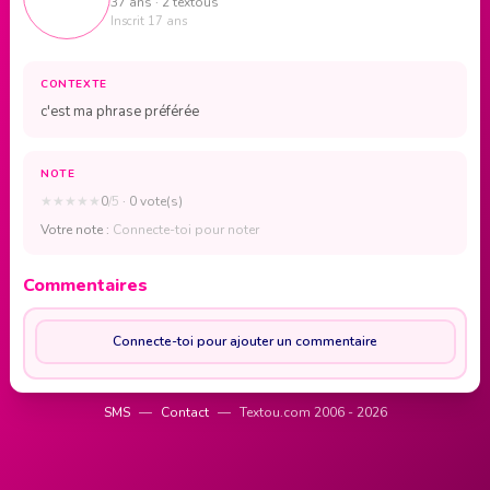
37 ans · 2 textous
Inscrit 17 ans
CONTEXTE
c'est ma phrase préférée
NOTE
★
★
★
★
★
0
/5
· 0 vote(s)
Votre note :
Connecte-toi pour noter
Commentaires
Connecte-toi pour ajouter un commentaire
SMS
—
Contact
—
Textou.com 2006 - 2026