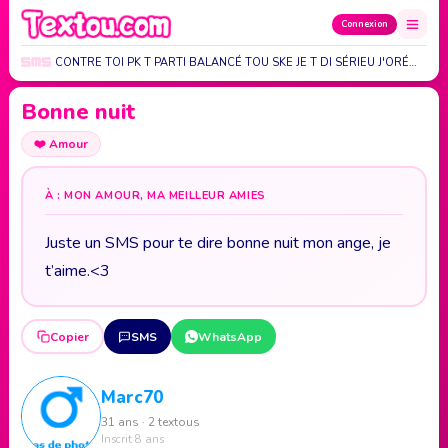
Connexion
LA HAINE CONTRE TOI PK T PARTI BALANCÉ TOU SKE JE T DI SÉRIEU J'ORÉ…
Bonne nuit
❤️
Amour
À : MON AMOUR, MA MEILLEUR AMIES
Juste un SMS pour te dire bonne nuit mon ange, je
t’aime.<3
Copier
SMS
WhatsApp
Marc70
31 ans · 2 textous
Inscrit 8 ans