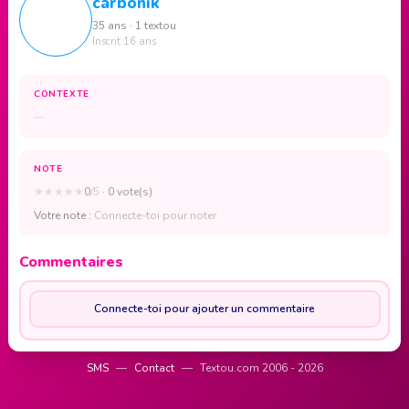
carbonik
35 ans · 1 textou
Inscrit 16 ans
CONTEXTE
—
NOTE
★
★
★
★
★
0
/5
· 0 vote(s)
Votre note :
Connecte-toi pour noter
Commentaires
Connecte-toi pour ajouter un commentaire
SMS
—
Contact
—
Textou.com 2006 - 2026