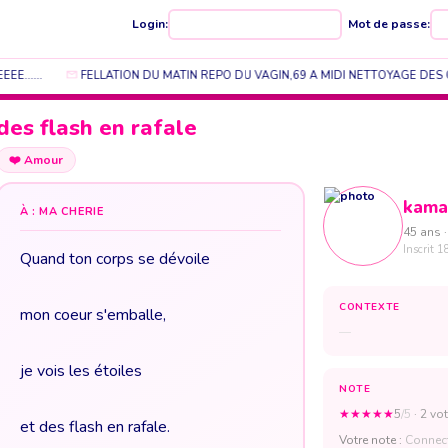
Login:
Mot de passe:
......
FELLATION DU MATIN REPO DU VAGIN,69 A MIDI NETTOYAGE DES 
des flash en rafale
❤️
Amour
kama
À : MA CHERIE
45 ans ·
Inscrit 1
Quand ton corps se dévoile
CONTEXTE
mon coeur s'emballe,
—
je vois les étoiles
NOTE
★
★
★
★
★
5
/5
· 2 vot
et des flash en rafale.
Votre note :
Connect