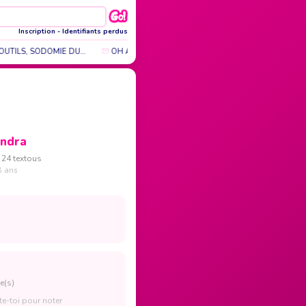
Inscription
-
Identifiants perdus
OUTILS, SODOMIE DU…
OH AMOUR SI TU POUVAIT SAVOIR COMME JE SUIS 
ndra
 24 textous
8 ans
e(s)
e-toi pour noter