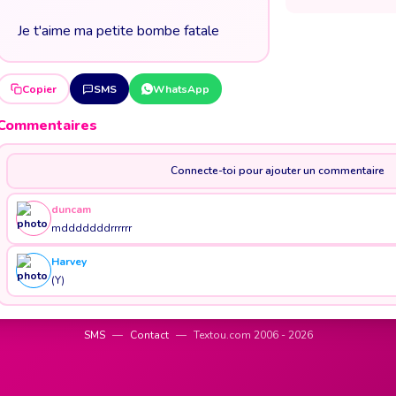
Je t'aime ma petite bombe fatale
Copier
SMS
WhatsApp
Commentaires
Connecte-toi pour ajouter un commentaire
duncam
mdddddddrrrrrr
Harvey
(Y)
SMS
—
Contact
—
Textou.com 2006 - 2026