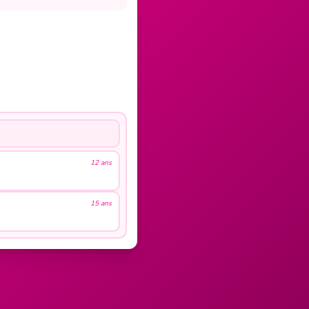
12 ans
15 ans