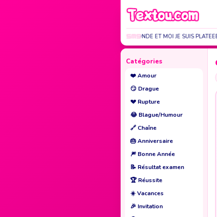
LA TERRE EST RONDE ET MOI JE SUIS PLATEEEEEE
Catégories
❤️
Amour
😏
Drague
💔
Rupture
😂
Blague/Humour
🔗
Chaîne
🎂
Anniversaire
🎆
Bonne Année
📝
Résultat examen
🏆
Réussite
☀️
Vacances
🎉
Invitation