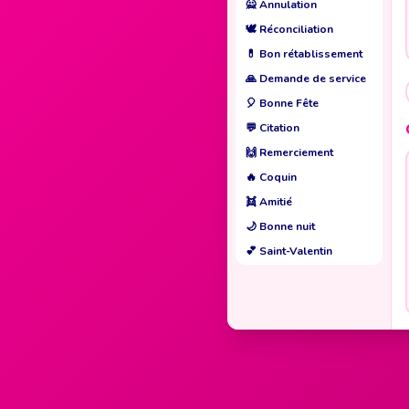
🙅
Annulation
🕊️
Réconciliation
💊
Bon rétablissement
🙏
Demande de service
🎈
Bonne Fête
💬
Citation
🙌
Remerciement
🔥
Coquin
👯
Amitié
🌙
Bonne nuit
💕
Saint-Valentin