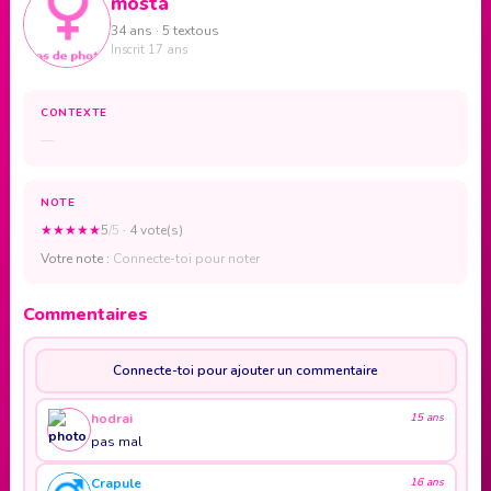
mosta
34 ans · 5 textous
Inscrit 17 ans
CONTEXTE
—
NOTE
★
★
★
★
★
5
/5
· 4 vote(s)
Votre note :
Connecte-toi pour noter
Commentaires
Connecte-toi pour ajouter un commentaire
hodrai
15 ans
pas mal
Crapule
16 ans