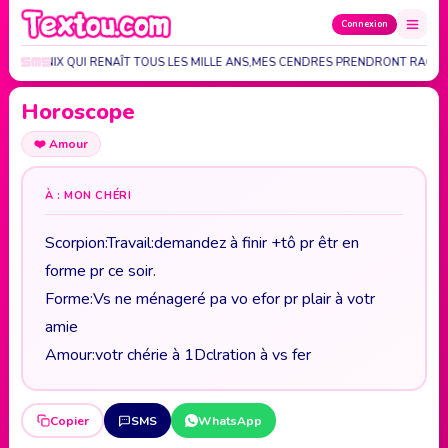
Connexion
E PHŒNIX QUI RENAÎT TOUS LES MILLE ANS,MES CENDRES PRENDRONT RACIN
Horoscope
❤️
Amour
À : MON CHÉRI
Scorpion:Travail:demandez à finir +tô pr êtr en
forme pr ce soir.
Forme:Vs ne ménageré pa vo efor pr plair à votr
amie
Amour:votr chérie à 1Dclration à vs fer
Copier
SMS
WhatsApp