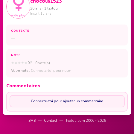
chocola1523
36 ans · 1 textou
Inscrit 15 ans
CONTEXTE
—
NOTE
★
★
★
★
★
0
/5
· 0 vote(s)
Votre note :
Connecte-toi pour noter
Commentaires
Connecte-toi pour ajouter un commentaire
SMS
—
Contact
—
Textou.com 2006 - 2026