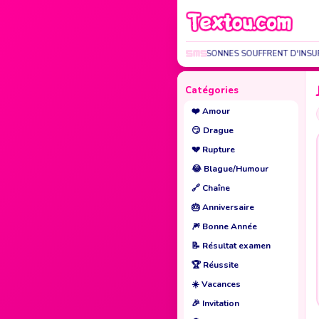
CERTAINES PERSONNES SOUFFRENT D'INSUFFIS
Catégories
❤️
Amour
😏
Drague
💔
Rupture
😂
Blague/Humour
🔗
Chaîne
🎂
Anniversaire
🎆
Bonne Année
📝
Résultat examen
🏆
Réussite
☀️
Vacances
🎉
Invitation