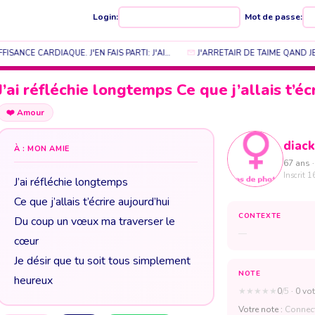
Login:
Mot de passe:
ANCE CARDIAQUE. J'EN FAIS PARTI: J'AI…
J'ARRETAIR DE TAIME QAND J
J’ai réfléchie longtemps Ce que j’allais t’éc
❤️
Amour
diack
À : MON AMIE
67 ans ·
Inscrit 1
J’ai réfléchie longtemps
Ce que j’allais t’écrire aujourd’hui
CONTEXTE
Du coup un vœux ma traverser le
—
cœur
Je désir que tu soit tous simplement
NOTE
heureux
★
★
★
★
★
0
/5
· 0 vot
Votre note :
Connect