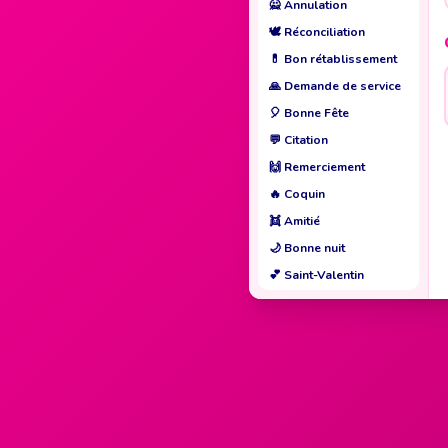
🙅
Annulation
🕊️
Réconciliation
💊
Bon rétablissement
🙏
Demande de service
🎈
Bonne Fête
💬
Citation
🙌
Remerciement
🔥
Coquin
👯
Amitié
🌙
Bonne nuit
💕
Saint-Valentin