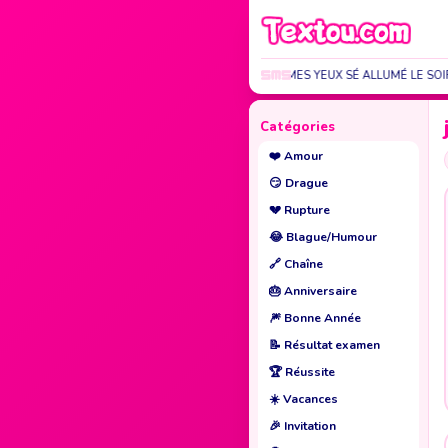
LA FLAMME DE MES YEUX SÉ ALLUMÉ LE SOI
Catégories
❤️
Amour
😏
Drague
💔
Rupture
😂
Blague/Humour
🔗
Chaîne
🎂
Anniversaire
🎆
Bonne Année
📝
Résultat examen
🏆
Réussite
☀️
Vacances
🎉
Invitation