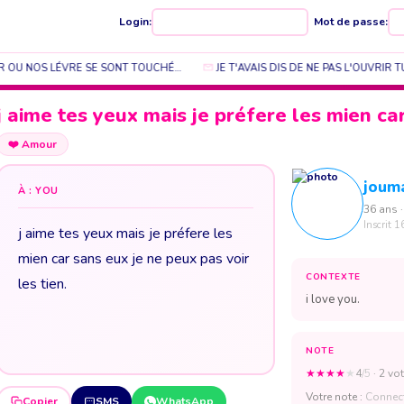
Login:
Mot de passe:
R OU NOS LÉVRE SE SONT TOUCHÉ…
JE T'AVAIS DIS DE NE PAS L'OUVRIR T
j aime tes yeux mais je préfere les mien ca
❤️
Amour
joum
À : YOU
36 ans ·
Inscrit 1
j aime tes yeux mais je préfere les
mien car sans eux je ne peux pas voir
CONTEXTE
les tien.
i love you.
NOTE
★
★
★
★
★
4
/5
· 2 vot
Votre note :
Connect
Copier
SMS
WhatsApp