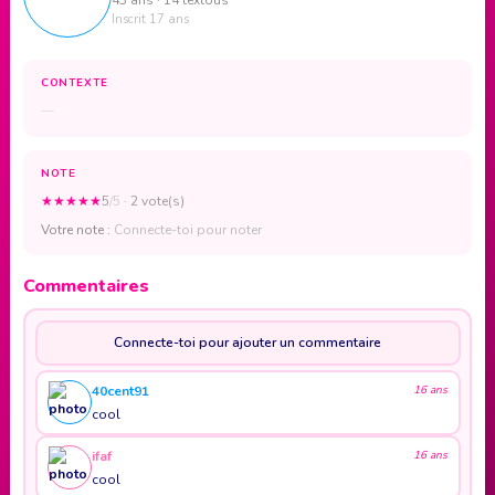
Inscrit 17 ans
CONTEXTE
—
NOTE
★
★
★
★
★
5
/5
· 2 vote(s)
Votre note :
Connecte-toi pour noter
Commentaires
Connecte-toi pour ajouter un commentaire
40cent91
16 ans
cool
ifaf
16 ans
cool