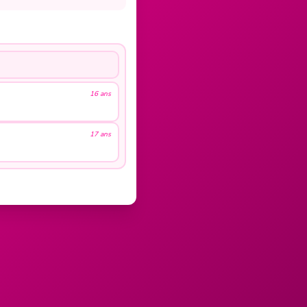
16 ans
17 ans