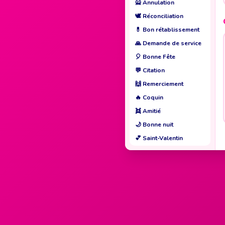
🙅
Annulation
🕊️
Réconciliation
💊
Bon rétablissement
🙏
Demande de service
🎈
Bonne Fête
💬
Citation
🙌
Remerciement
🔥
Coquin
👯
Amitié
🌙
Bonne nuit
💕
Saint-Valentin