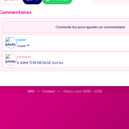
Commentaires
Connecte-toi pour ajouter un commentaire
kader
super !!!
sourisot
G AIMé TON MESAGE trot bo
SMS
—
Contact
—
Textou.com 2006 - 2026