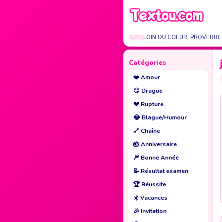
LOIN DES YEUX, LOIN DU COEUR, PROVERBE
Catégories
❤️
Amour
😏
Drague
💔
Rupture
😂
Blague/Humour
🔗
Chaîne
🎂
Anniversaire
🎆
Bonne Année
📝
Résultat examen
🏆
Réussite
☀️
Vacances
🎉
Invitation