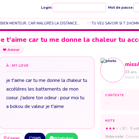
Login:
Mot de passe:
 BIEN MENTEUR, CAR MALGRÈS LA DISTANCE…
TU VEU SAVOIR SI T 1HOMM
je t'aime car tu me donne la chaleur tu acc
❤️
Amour
miss
À : MY LOVE
33 ans ·
Inscrit 1
je t'aime car tu me donne la chaleur tu
accéléres les battements de mon
CONTEXTE
coeur. j'adore ton odeur : pour moi tu
—
a bokou de valeur je t'aime
NOTE
★
★
★
★
★
3
/5
· 5 vot
Votre note :
Connect
Copier
SMS
WhatsApp