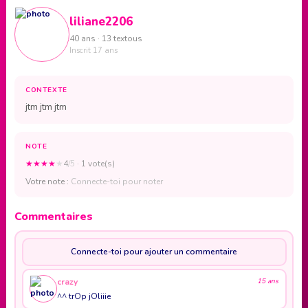
liliane2206
40 ans · 13 textous
Inscrit 17 ans
CONTEXTE
jtm jtm jtm
NOTE
★
★
★
★
★
4
/5
· 1 vote(s)
Votre note :
Connecte-toi pour noter
Commentaires
Connecte-toi pour ajouter un commentaire
crazy
15 ans
^^ trOp jOliiie