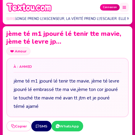
Connexion
 LE MENSONGE PREND L\'ASCENSEUR, LA VÉRITÉ PREND L\'ESCALIER. ELLE MET
jème té m1 jpouré lé tenir tte mavie,
jème té levre jp…
❤️
Amour
À : AHMED
jème té m1 jpouré lé tenir tte mavie, jème té levre
jpouré lé embrassé tte ma vie,jème ton cor jpouré
le touché tte mavie mé avan tt jtm et je pouré
témé ajamé
Copier
SMS
WhatsApp