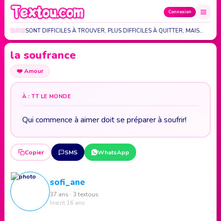
Connexion
AIS AMIS SONT DIFFICILES À TROUVER, PLUS DIFFICILES À QUITTER, MAIS…
la soufrance
❤️
Amour
À : TT LE MONDE
Qui commence à aimer doit se préparer à soufrir!
Copier
SMS
WhatsApp
sofi_ane
37 ans · 3 textous
Inscrit 16 ans