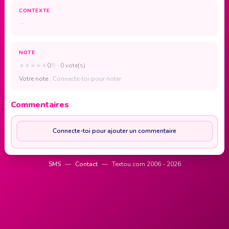
CONTEXTE
—
NOTE
★
★
★
★
★
0
/5
· 0 vote(s)
Votre note :
Connecte-toi pour noter
Commentaires
Connecte-toi pour ajouter un commentaire
SMS
—
Contact
—
Textou.com 2006 - 2026