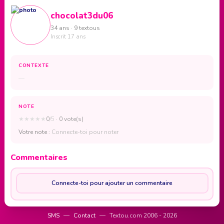
chocolat3du06
34 ans · 9 textous
Inscrit 17 ans
CONTEXTE
—
NOTE
★
★
★
★
★
0
/5
· 0 vote(s)
Votre note :
Connecte-toi pour noter
Commentaires
Connecte-toi pour ajouter un commentaire
SMS
—
Contact
—
Textou.com 2006 - 2026