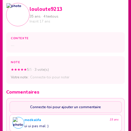
louloute9213
35 ans · 4 textous
Inscrit 17 ans
CONTEXTE
—
NOTE
★
★
★
★
★
5
/5
· 3 vote(s)
Votre note :
Connecte-toi pour noter
Commentaires
Connecte-toi pour ajouter un commentaire
medkalifa
15 ans
ui ui pas mal :)