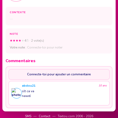
CONTEXTE
—
NOTE
★
★
★
★
★
4
/5
· 2 vote(s)
Votre note :
Connecte-toi pour noter
Commentaires
Connecte-toi pour ajouter un commentaire
abdou21
10 ans
slt ca va
nawel
SMS
—
Contact
—
Textou.com 2006 - 2026