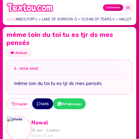
Connexion
 O V E STANDS FOR? L = LAKE OF SORROW O = OCEAN OF TEARS V = VALLEY OF
méme loin du toi tu es tjr ds mes
pensés
❤️
Amour
À : MON AMIE
méme loin du toi tu es tjr ds mes pensés
Copier
SMS
WhatsApp
Nawal
35 ans · 1 textou
Inscrit 15 ans