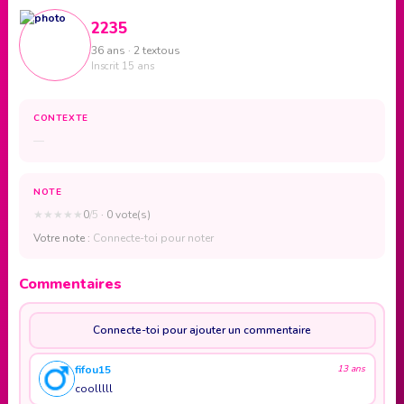
2235
36 ans · 2 textous
Inscrit 15 ans
CONTEXTE
—
NOTE
★
★
★
★
★
0
/5
· 0 vote(s)
Votre note :
Connecte-toi pour noter
Commentaires
Connecte-toi pour ajouter un commentaire
fifou15
13 ans
coolllll