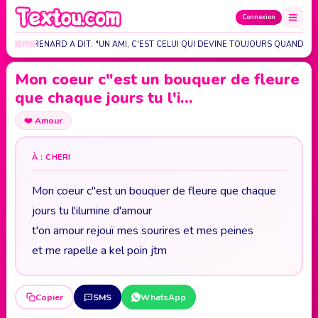
Connexion
IS JULES RENARD A DIT: "UN AMI, C'EST CELUI QUI DEVINE TOUJOURS QUAND ON
Mon coeur c"est un bouquer de fleure
que chaque jours tu l'i…
❤️
Amour
À : CHERI
Mon coeur c"est un bouquer de fleure que chaque
jours tu l'ilumine d'amour
t'on amour rejouï mes sourires et mes peines
et me rapelle a kel poin jtm
Copier
SMS
WhatsApp