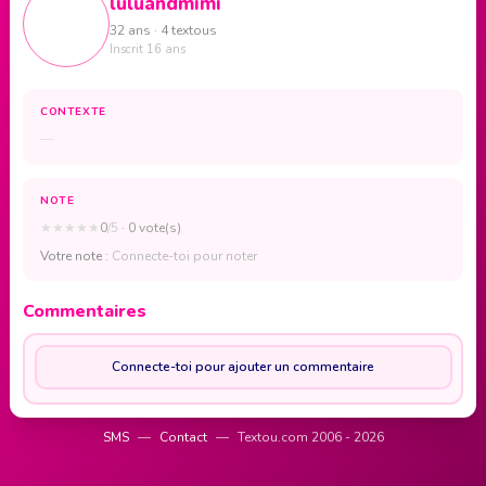
luluandmimi
32 ans · 4 textous
Inscrit 16 ans
CONTEXTE
—
NOTE
★
★
★
★
★
0
/5
· 0 vote(s)
Votre note :
Connecte-toi pour noter
Commentaires
Connecte-toi pour ajouter un commentaire
SMS
—
Contact
—
Textou.com 2006 - 2026