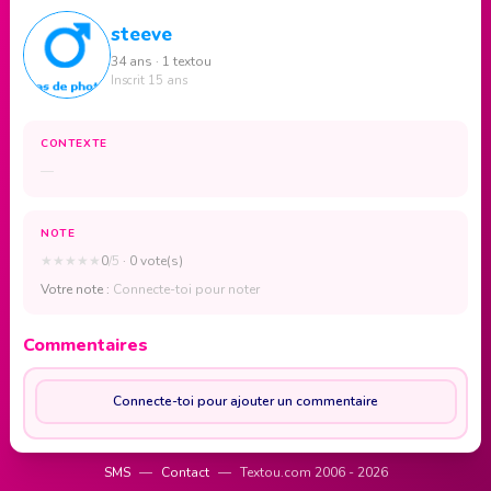
steeve
34 ans · 1 textou
Inscrit 15 ans
CONTEXTE
—
NOTE
★
★
★
★
★
0
/5
· 0 vote(s)
Votre note :
Connecte-toi pour noter
Commentaires
Connecte-toi pour ajouter un commentaire
SMS
—
Contact
—
Textou.com 2006 - 2026