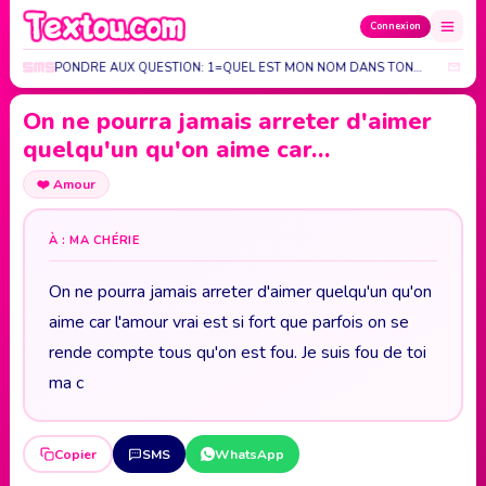
Connexion
ER DE RÉPONDRE AUX QUESTION: 1=QUEL EST MON NOM DANS TON…
IL 
On ne pourra jamais arreter d'aimer
quelqu'un qu'on aime car…
❤️
Amour
À : MA CHÉRIE
On ne pourra jamais arreter d'aimer quelqu'un qu'on
aime car l'amour vrai est si fort que parfois on se
rende compte tous qu'on est fou. Je suis fou de toi
ma c
Copier
SMS
WhatsApp