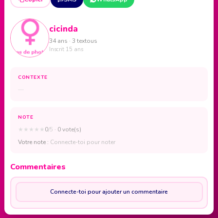
cicinda
34 ans · 3 textous
Inscrit 15 ans
CONTEXTE
—
NOTE
★
★
★
★
★
0
/5
· 0 vote(s)
Votre note :
Connecte-toi pour noter
Commentaires
Connecte-toi pour ajouter un commentaire