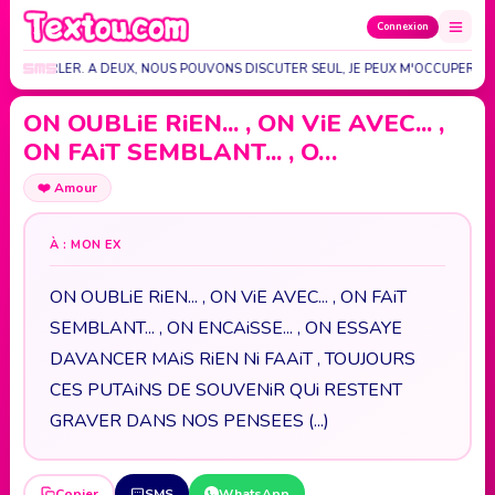
Connexion
E PEUX PARLER. A DEUX, NOUS POUVONS DISCUTER SEUL, JE PEUX M'OCCUPER. A
ON OUBLiE RiEN... , ON ViE AVEC... ,
ON FAiT SEMBLANT... , O…
❤️
Amour
À : MON EX
ON OUBLiE RiEN... , ON ViE AVEC... , ON FAiT
SEMBLANT... , ON ENCAiSSE... , ON ESSAYE
DAVANCER MAiS RiEN Ni FAAiT , TOUJOURS
CES PUTAiNS DE SOUVENiR QUi RESTENT
GRAVER DANS NOS PENSEES (...)
Copier
SMS
WhatsApp