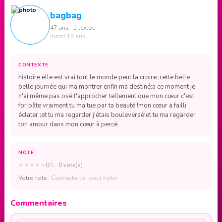
bagbag
47 ans · 1 textou
Inscrit 15 ans
CONTEXTE
histoire elle est vrai tout le monde peut la croire ;cette belle
belle journée qui ma montrer enfin ma destiné;a ce moment je
n'ai même pas osé t'approcher tellement que mon cœur c'est
for bâte vraiment tu ma tue par ta beauté !mon cœur a failli
éclater ;et tu ma regarder j'étais bouleversé!et tu ma regarder
ton amour dans mon cœur à percé.
NOTE
★
★
★
★
★
0
/5
· 0 vote(s)
Votre note :
Connecte-toi pour noter
Commentaires