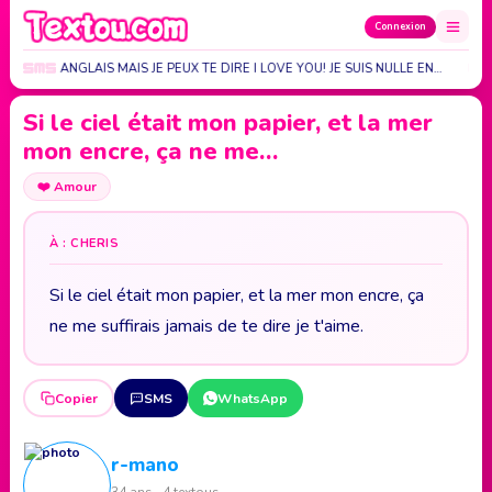
Connexion
 NULLE EN ANGLAIS MAIS JE PEUX TE DIRE I LOVE YOU! JE SUIS NULLE EN…
L
Si le ciel était mon papier, et la mer
mon encre, ça ne me…
❤️
Amour
À : CHERIS
Si le ciel était mon papier, et la mer mon encre, ça
ne me suffirais jamais de te dire je t'aime.
Copier
SMS
WhatsApp
r-mano
34 ans · 4 textous