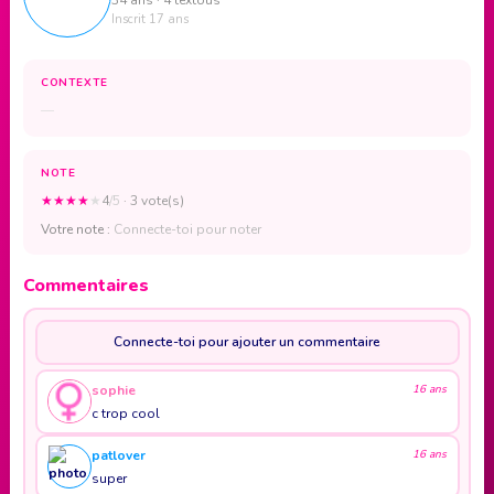
Inscrit 17 ans
CONTEXTE
—
NOTE
★
★
★
★
★
4
/5
· 3 vote(s)
Votre note :
Connecte-toi pour noter
Commentaires
Connecte-toi pour ajouter un commentaire
sophie
16 ans
c trop cool
patlover
16 ans
super