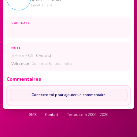
Inscrit 16 ans
CONTEXTE
—
NOTE
★
★
★
★
★
0
/5
· 0 vote(s)
Votre note :
Connecte-toi pour noter
Commentaires
Connecte-toi pour ajouter un commentaire
SMS
—
Contact
—
Textou.com 2006 - 2026