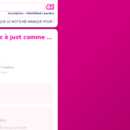
Inscription
-
Identifiants perdus
QUE LE MOTS ME MANQUE POUR TE DIRE COMBIEN DE…
LE CŒUR DE MES D
ec è just comme …
l
 1 textou
5 ans
e(s)
e-toi pour noter