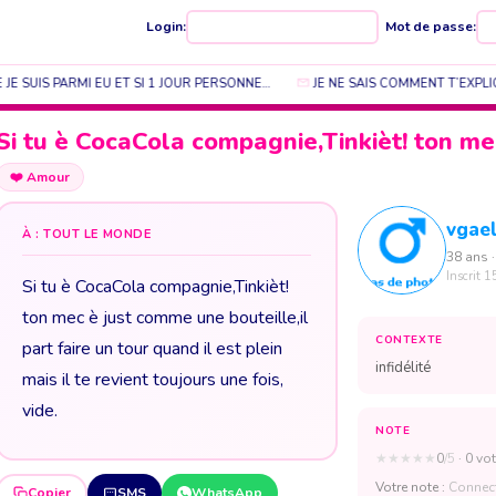
Login:
Mot de passe:
JE SUIS PARMI EU ET SI 1 JOUR PERSONNE…
JE NE SAIS COMMENT T’EXPLI
Si tu è CocaCola compagnie,Tinkièt! ton m
❤️
Amour
vgae
À : TOUT LE MONDE
38 ans ·
Inscrit 1
Si tu è CocaCola compagnie,Tinkièt!
ton mec è just comme une bouteille,il
CONTEXTE
part faire un tour quand il est plein
infidélité
mais il te revient toujours une fois,
vide.
NOTE
★
★
★
★
★
0
/5
· 0 vot
Votre note :
Connect
Copier
SMS
WhatsApp