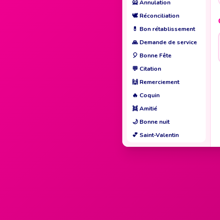
🙅
Annulation
🕊️
Réconciliation
💊
Bon rétablissement
🙏
Demande de service
🎈
Bonne Fête
💬
Citation
🙌
Remerciement
🔥
Coquin
👯
Amitié
🌙
Bonne nuit
💕
Saint-Valentin