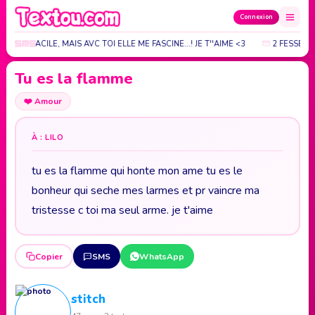
Connexion
EST PAS FACILE, MAIS AVC TOI ELLE ME FASCINE...! JE T''AIME <3
2 FESSES 
Tu es la flamme
❤️
Amour
À : LILO
tu es la flamme qui honte mon ame tu es le
bonheur qui seche mes larmes et pr vaincre ma
tristesse c toi ma seul arme. je t'aime
Copier
SMS
WhatsApp
stitch