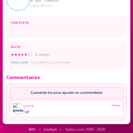
47 ans · 3 textous
Inscrit 18 ans
CONTEXTE
—
NOTE
★
★
★
★
★
5
/5
· 4 vote(s)
Votre note :
Connecte-toi pour noter
Commentaires
Connecte-toi pour ajouter un commentaire
lorra
14 ans
slt
SMS
—
Contact
—
Textou.com 2006 - 2026