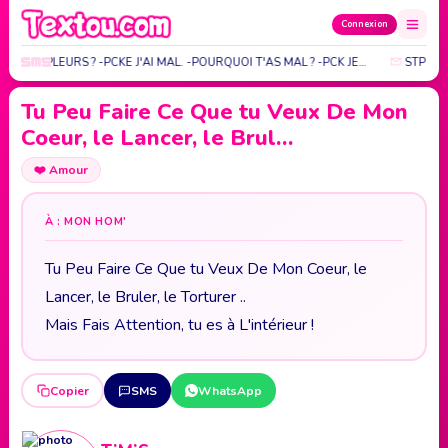
Connexion
OI TU PLEURS ? -PCKE J'AI MAL. -POURQUOI T'AS MAL ? -PCK JE…
STP NE 
Tu Peu Faire Ce Que tu Veux De Mon
Coeur, le Lancer, le Brul…
❤️
Amour
À : MON HOM'
Tu Peu Faire Ce Que tu Veux De Mon Coeur, le
Lancer, le Bruler, le Torturer ..
Mais Fais Attention, tu es à L'intérieur !
Copier
SMS
WhatsApp