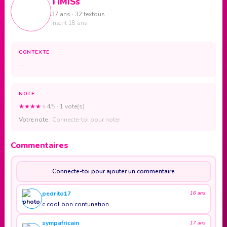
TiMiSs
37 ans · 32 textous
Inscrit 18 ans
CONTEXTE
—
NOTE
★
★
★
★
★
4
/5
· 1 vote(s)
Votre note :
Connecte-toi pour noter
Commentaires
Connecte-toi pour ajouter un commentaire
pedrito17
16 ans
c cool bon contunation
sympafricain
17 ans