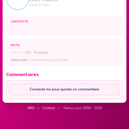
Inscrit 17 ans
CONTEXTE
—
NOTE
★
★
★
★
★
0
/5
· 0 vote(s)
Votre note :
Connecte-toi pour noter
Commentaires
Connecte-toi pour ajouter un commentaire
SMS
—
Contact
—
Textou.com 2006 - 2026