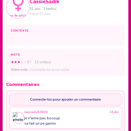
CassieSadik
31 ans · 1 textou
Inscrit 15 ans
CONTEXTE
—
NOTE
★
★
★
★
★
3
/5
· 12 vote(s)
Votre note :
Connecte-toi pour noter
Commentaires
Connecte-toi pour ajouter un commentaire
lauradu50620
14 ans
je n'aime pas bocoup
sa fait un pe gamin