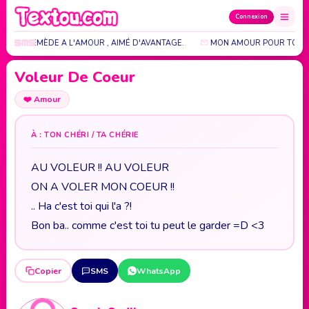
Connexion
A QU'UN REMÈDE A L'AMOUR , AIMÉ D'AVANTAGE.
MON AMOUR POUR TOI EST
Voleur De Coeur
❤️
Amour
À : TON CHÉRI / TA CHÉRIE
AU VOLEUR !! AU VOLEUR
ON A VOLER MON COEUR !!
.. Ha c'est toi qui l'a ?!
Bon ba.. comme c'est toi tu peut le garder =D <3
Copier
SMS
WhatsApp