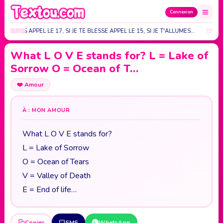
Connexion
'AGRESSES APPEL LE 17, SI JE TE BLESSE APPEL LE 15, SI JE T'ALLUMES…
TOU
What L O V E stands for? L = Lake of
Sorrow O = Ocean of T…
❤️
Amour
À : MON AMOUR
What L O V E stands for?
L = Lake of Sorrow
O = Ocean of Tears
V = Valley of Death
E = End of life…
Copier
SMS
WhatsApp