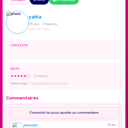
yahia
35 ans · 7 textous
Inscrit 17 ans
CONTEXTE
—
NOTE
★
★
★
★
★
5
/5
· 3 vote(s)
Votre note :
Connecte-toi pour noter
Commentaires
Connecte-toi pour ajouter un commentaire
masudi1
14 ans