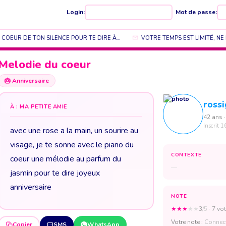
Login:
Mot de passe:
 COEUR DE TON SILENCE POUR TE DIRE À…
VOTRE TEMPS EST LIMITÉ, NE 
Melodie du coeur
🎂
Anniversaire
rossi
À : MA PETITE AMIE
42 ans ·
Inscrit 1
avec une rose a la main, un sourire au
visage, je te sonne avec le piano du
CONTEXTE
coeur une mélodie au parfum du
—
jasmin pour te dire joyeux
anniversaire
NOTE
★
★
★
★
★
3
/5
· 7 vot
Votre note :
Connect
Copier
SMS
WhatsApp