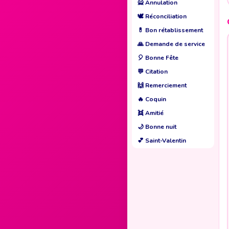
🙅
Annulation
🕊️
Réconciliation
💊
Bon rétablissement
🙏
Demande de service
🎈
Bonne Fête
💬
Citation
🙌
Remerciement
🔥
Coquin
👯
Amitié
🌙
Bonne nuit
💕
Saint-Valentin