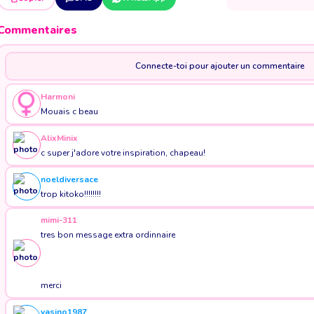
Commentaires
Connecte-toi pour ajouter un commentaire
Harmoni
Mouais c beau
AlixMinix
c super j'adore votre inspiration, chapeau!
noeldiversace
trop kitoko!!!!!!!!
mimi-311
tres bon message extra ordinnaire
merci
yasino1987