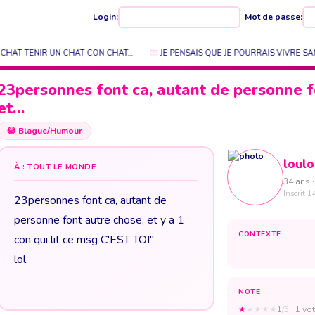
Login:
Mot de passe:
 CHAT TENIR UN CHAT CON CHAT…
JE PENSAIS QUE JE POURRAIS VIVRE SAN
23personnes font ca, autant de personne f
et…
😂
Blague/Humour
loul
À : TOUT LE MONDE
34 ans ·
Inscrit 1
23personnes font ca, autant de
personne font autre chose, et y a 1
CONTEXTE
con qui lit ce msg C'EST TOI"
—
lol
NOTE
★
★
★
★
★
1
/5
· 1 vot