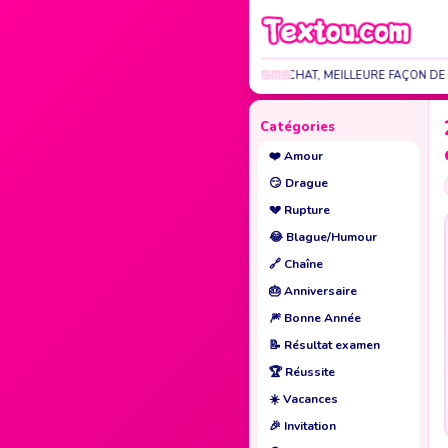
C'EST CHAT, LA CHAT, MEILLEURE FAÇON DE
Catégories
❤️
Amour
😏
Drague
💔
Rupture
😂
Blague/Humour
🔗
Chaîne
🎂
Anniversaire
🎆
Bonne Année
📝
Résultat examen
🏆
Réussite
☀️
Vacances
🎉
Invitation