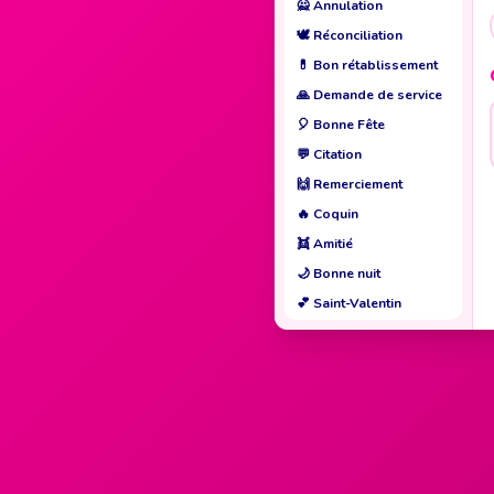
🙅
Annulation
🕊️
Réconciliation
💊
Bon rétablissement
🙏
Demande de service
🎈
Bonne Fête
💬
Citation
🙌
Remerciement
🔥
Coquin
👯
Amitié
🌙
Bonne nuit
💕
Saint-Valentin